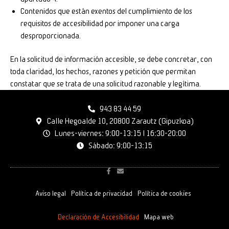
Contenidos que están exentos del cumplimiento de los
requisitos de accesibilidad por imponer una carga
desproporcionada.
En la solicitud de información accesible, se debe concretar, con
toda claridad, los hechos, razones y petición que permitan
constatar que se trata de una solicitud razonable y legítima.
943 83 44 59
Calle Hegoalde 10, 20800 Zarautz (Gipuzkoa)
Lunes-viernes: 9:00-13:15 | 16:30-20:00
Sábado: 9:00-13:15
F
E
a
n
c
v
e
e
Aviso legal
Política de privacidad
Política de cookies
b
l
o
o
o
p
Declaración de Accesibilidad
Mapa web
k
e
-