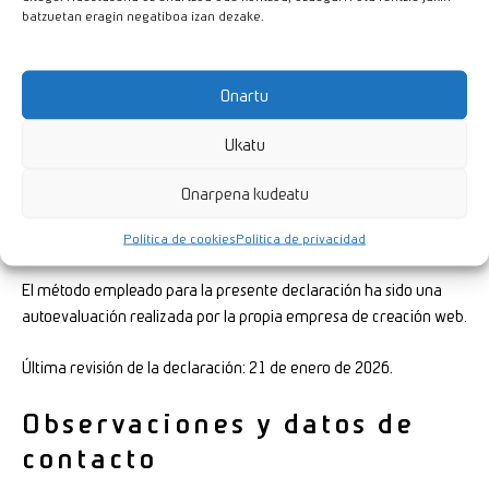
Puede haber contenidos de terceros que no estén desarrollados
batzuetan eragin negatiboa izan dezake.
en esta Unidad, ni bajo su control, como archivos ofimáticos de
diferentes organismos que deban publicarse en este sitio.
Onartu
Preparación de la
Ukatu
Declaración de
Accesibilidad
Onarpena kudeatu
La presente declaración fue preparada el 21 de enero de 2026.
Política de cookies
Política de privacidad
El método empleado para la presente declaración ha sido una
autoevaluación realizada por la propia empresa de creación web.
Última revisión de la declaración: 21 de enero de 2026.
Observaciones y datos de
contacto