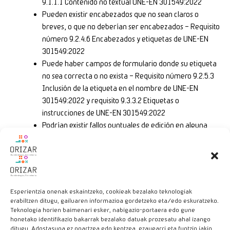
9.1.1.1 Contenido no textual UNE-EN 301549:2022
Pueden existir encabezados que no sean claros o
breves, o que no deberían ser encabezados – Requisito
número 9.2.4.6 Encabezados y etiquetas de UNE-EN
301549:2022
Puede haber campos de formulario donde su etiqueta
no sea correcta o no exista – Requisito número 9.2.5.3
Inclusión de la etiqueta en el nombre de UNE-EN
301549:2022 y requisito 9.3.3.2 Etiquetas o
instrucciones de UNE-EN 301549:2022
Podrían existir fallos puntuales de edición en alguna
página web.
Carga desproporcionada: No resulta aplicable.
El contenido no entra dentro del ámbito de la legislación
aplicable.
Esperientzia onenak eskaintzeko, cookieak bezalako teknologiak
Podrían existir archivos ofimáticos en PDF u otros formatos que
erabiltzen ditugu, gailuaren informazioa gordetzeko eta/edo eskuratzeko.
no cumplan en su totalidad todos los requisitos de accesibilidad.
Teknologia horien baimenari esker, nabigazio-portaera edo gune
honetako identifikazio bakarrak bezalako datuak prozesatu ahal izango
ditugu. Adostasuna ez onartzea edo kentzea, ezaugarri eta funtzio jakin