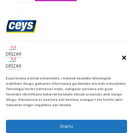
Descripción
Se puede utilizar incluso bajo agua.
Esperientzia onenak eskaintzeko, cookieak bezalako teknologiak
erabiltzen ditugu, gailuaren informazioa gordetzeko eta/edo eskuratzeko.
Teknologia horien baimenari esker, nabigazio-portaera edo gune
También lo tenemos en color blanco y en formato de cartucho.
honetako identifikazio bakarrak bezalako datuak prozesatu ahal izango
ditugu. Adostasuna ez onartzea edo kentzea, ezaugarri eta funtzio jakin
batzuetan eragin negatiboa izan dezake.
Productos relacionados
Onartu