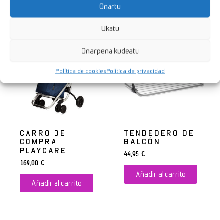
Onartu
Productos relacionados
Ukatu
Onarpena kudeatu
Política de cookies
Política de privacidad
CARRO DE
TENDEDERO DE
COMPRA
BALCÓN
PLAYCARE
44,95
€
169,00
€
Añadir al carrito
Añadir al carrito