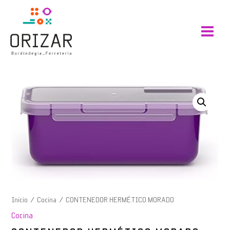
cantidad
Ir
Main
al
Menu
contenido
CONTENEDOR
HERMÉTICO
MORADO
cantidad
Inicio
/
Cocina
/ CONTENEDOR HERMÉTICO MORADO
Cocina