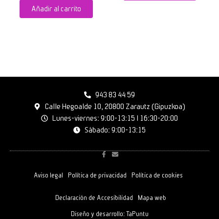
Añadir al carrito
943 83 44 59
Calle Hegoalde 10, 20800 Zarautz (Gipuzkoa)
Lunes-viernes: 9:00-13:15 | 16:30-20:00
Sábado: 9:00-13:15
F
E
a
n
c
v
e
e
Aviso legal
Política de privacidad
Política de cookies
b
l
o
o
o
p
Declaración de Accesibilidad
Mapa web
k
e
-
f
Diseño y desarrollo:
TaPuntu