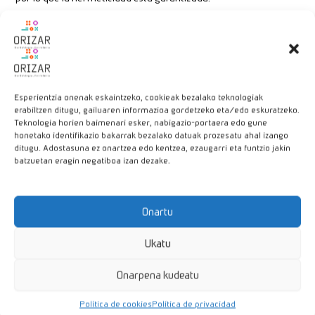
Los tenemos de diferentes tamaños y colores.
Esperientzia onenak eskaintzeko, cookieak bezalako teknologiak
Productos relacionados
erabiltzen ditugu, gailuaren informazioa gordetzeko eta/edo eskuratzeko.
Teknologia horien baimenari esker, nabigazio-portaera edo gune
honetako identifikazio bakarrak bezalako datuak prozesatu ahal izango
MANDOLINA
ditugu. Adostasuna ez onartzea edo kentzea, ezaugarri eta funtzio jakin
PROFESIONAL
batzuetan eragin negatiboa izan dezake.
79,95
€
Añadir al carrito
Onartu
Ukatu
Onarpena kudeatu
KIT PARA
HACER YOGUR Y
Política de cookies
Política de privacidad
KEFIR