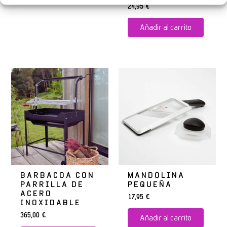
24,95
€
Añadir al carrito
BARBACOA CON
MANDOLINA
PARRILLA DE
PEQUEÑA
ACERO
17,95
€
INOXIDABLE
365,00
€
Añadir al carrito