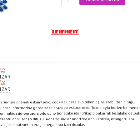
acabado suave, no dejan marcas en las ropas.
erientzia onenak eskaintzeko, cookieak bezalako teknologiak erabiltzen ditugu,
luaren informazioa gordetzeko eta/edo eskuratzeko. Teknologia horien baimenar
ados
er, nabigazio-portaera edo gune honetako identifikazio bakarrak bezalako datuak
zesatu ahal izango ditugu. Adostasuna ez onartzea edo kentzea, ezaugarri eta
tzio jakin batzuetan eragin negatiboa izan dezake.