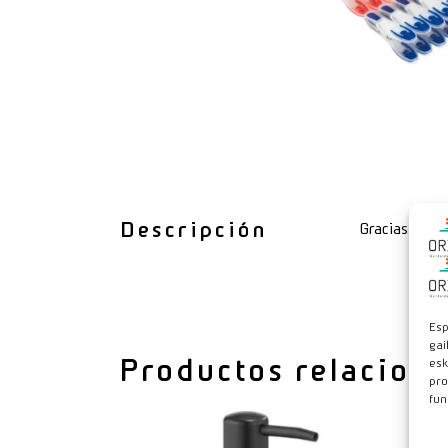
Descripción
Gracias a su 
Esp
gai
Productos relacion
esk
pro
fun