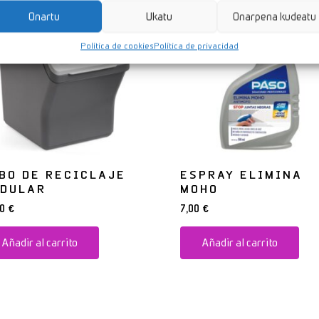
Onartu
Ukatu
Onarpena kudeatu
Política de cookies
Política de privacidad
BO DE RECICLAJE
ESPRAY ELIMINA
DULAR
MOHO
90
€
7,00
€
Añadir al carrito
Añadir al carrito