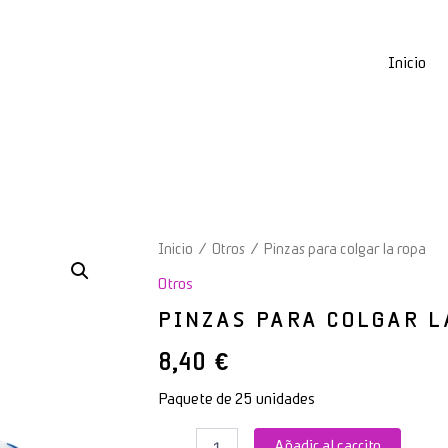
Inicio
Pinzas
Inicio
/
Otros
/ Pinzas para colgar la ropa
para
Otros
colgar
la
PINZAS PARA COLGAR L
ropa
cantidad
8,40
€
Paquete de 25 unidades
Añadir al carrito