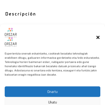
Descripción
Es apto para el frigorífico,
horno microondas
, congelador y
lavavajillas. La goma y las pestañas de la tapa hacen que su
cierre sea muy seguro para el transporte de la comida. Es ligero
y totalmente inocuo para los alimentos.
Esperientzia onenak eskaintzeko, cookieak bezalako teknologiak
Disponemos de más tamaños en tienda
erabiltzen ditugu, gailuaren informazioa gordetzeko eta/edo eskuratzeko.
Teknologia horien baimenari esker, nabigazio-portaera edo gune
honetako identifikazio bakarrak bezalako datuak prozesatu ahal izango
ditugu. Adostasuna ez onartzea edo kentzea, ezaugarri eta funtzio jakin
batzuetan eragin negatiboa izan dezake.
Productos relacionados
Onartu
Ukatu