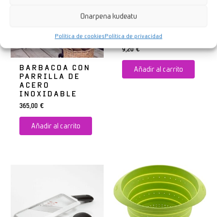
Onarpena kudeatu
CONTENEDOR
HERMÉTICO
Política de cookies
Política de privacidad
MORADO
9,20
€
BARBACOA CON
Añadir al carrito
PARRILLA DE
ACERO
INOXIDABLE
365,00
€
Añadir al carrito