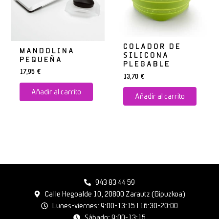
COLADOR DE
MANDOLINA
SILICONA
PEQUEÑA
PLEGABLE
17,95
€
13,70
€
Añadir al carrito
Añadir al carrito
943 83 44 59
Calle Hegoalde 10, 20800 Zarautz (Gipuzkoa)
Lunes-viernes: 9:00-13:15 | 16:30-20:00
Sábado: 9:00-13:15