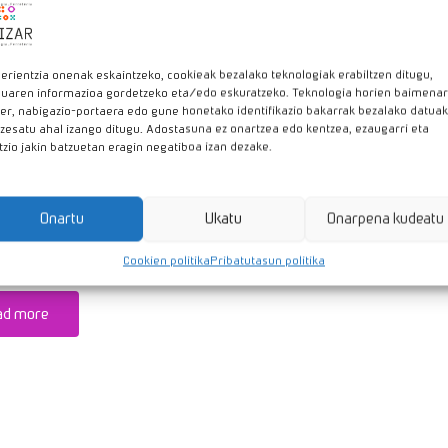
erientzia onenak eskaintzeko, cookieak bezalako teknologiak erabiltzen ditugu,
luaren informazioa gordetzeko eta/edo eskuratzeko. Teknologia horien baimenar
er, nabigazio-portaera edo gune honetako identifikazio bakarrak bezalako datuak
zesatu ahal izango ditugu. Adostasuna ez onartzea edo kentzea, ezaugarri eta
tzio jakin batzuetan eragin negatiboa izan dezake.
OUT OF STOCK
EKO ESEKITOKIA
Onartu
Ukatu
Onarpena kudeatu
ESOREKIN
Cookien politika
Pribatutasun politika
ad more