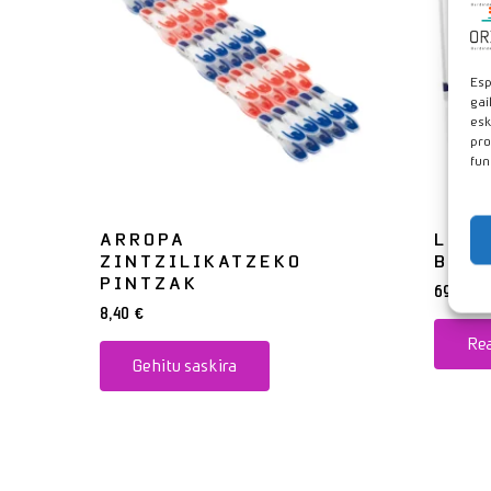
Esp
gai
esk
pro
fun
ARROPA
LURR
ZINTZILIKATZEKO
BI B
PINTZAK
69,95
€
8,40
€
Re
Gehitu saskira