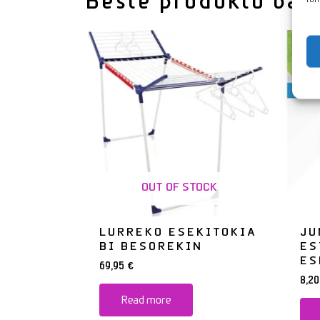
Beste produktu bat
OUT OF STOCK
LURREKO ESEKITOKIA
JU
BI BESOREKIN
ES
ES
69,95
€
8,2
Read more