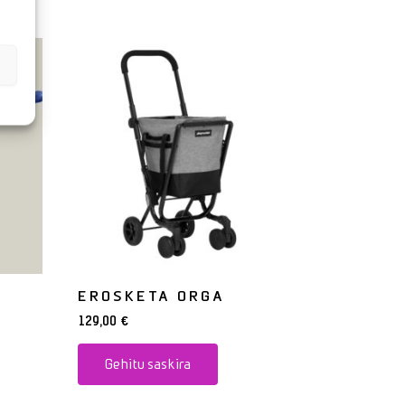
EROSKETA ORGA
129,00
€
Gehitu saskira