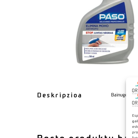
Deskripzioa
Bainugelan, s
Esp
gai
esk
pro
fun