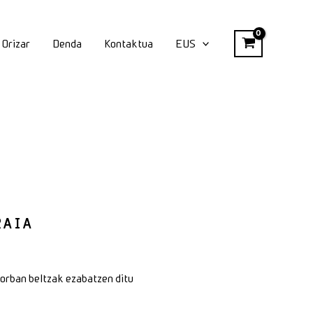
Orizar
Denda
Kontaktua
EUS
RAIA
 orban beltzak ezabatzen ditu