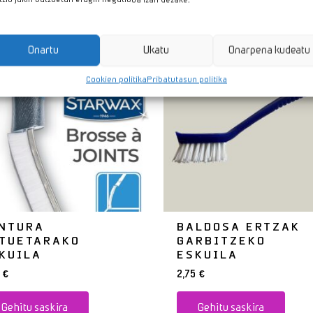
zuk
Onartu
Ukatu
Onarpena kudeatu
Cookien politika
Pribatutasun politika
NTURA
BALDOSA ERTZAK
TUETARAKO
GARBITZEKO
KUILA
ESKUILA
0
€
2,75
€
Gehitu saskira
Gehitu saskira