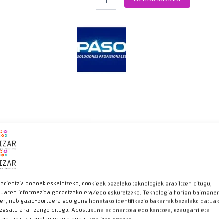
ukaldean, igerilekuan eta terrazetan erabiltzeko egokia da. Ez da me
erientzia onenak eskaintzeko, cookieak bezalako teknologiak erabiltzen ditugu,
luaren informazioa gordetzeko eta/edo eskuratzeko. Teknologia horien baimenar
er, nabigazio-portaera edo gune honetako identifikazio bakarrak bezalako datuak
zesatu ahal izango ditugu. Adostasuna ez onartzea edo kentzea, ezaugarri eta
tzio jakin batzuetan eragin negatiboa izan dezake.