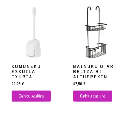
KOMUNEKO
BAINUKO OTAR
ESKUILA
BELTZA BI
TXURIA
ALTUEREKIN
21,95
€
47,50
€
Gehitu saskira
Gehitu saskira