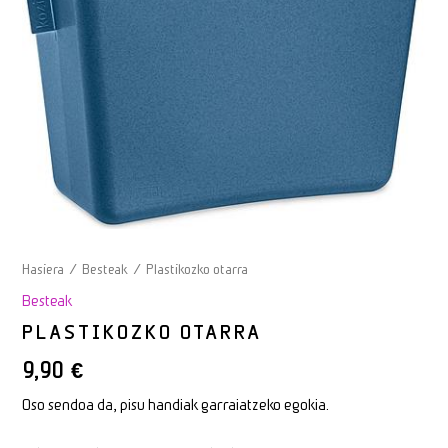
Hasiera
/
Besteak
/ Plastikozko otarra
Besteak
PLASTIKOZKO OTARRA
9,90
€
Oso sendoa da, pisu handiak garraiatzeko egokia.