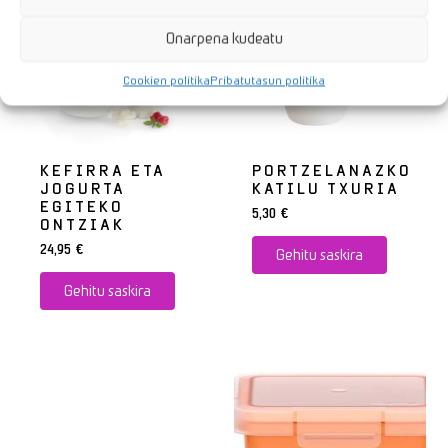
Onarpena kudeatu
Cookien politika
Pribatutasun politika
KEFIRRA ETA
PORTZELANAZKO
JOGURTA
KATILU TXURIA
EGITEKO
5,30
€
ONTZIAK
24,95
€
Gehitu saskira
Gehitu saskira