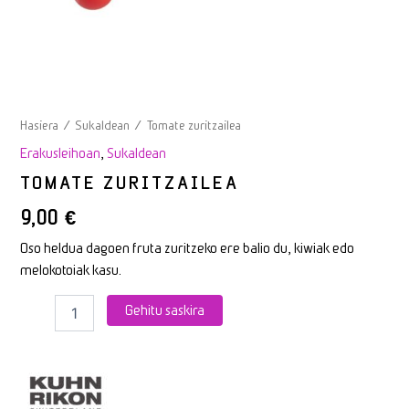
Hasiera
/
Sukaldean
/ Tomate zuritzailea
Erakusleihoan
,
Sukaldean
TOMATE ZURITZAILEA
9,00
€
Oso heldua dagoen fruta zuritzeko ere balio du, kiwiak edo
melokotoiak kasu.
Gehitu saskira