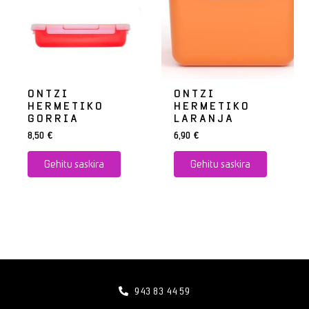
ONTZI
ONTZI
HERMETIKO
HERMETIKO
GORRIA
LARANJA
8,50
€
6,90
€
Gehitu saskira
Gehitu saskira
943 83 44 59