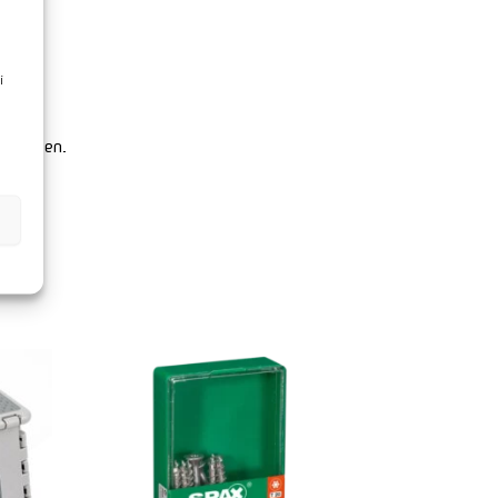
i
zauritzen.