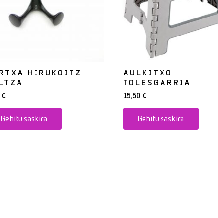
RTXA HIRUKOITZ
AULKITXO
LTZA
TOLESGARRIA
0
€
15,50
€
Gehitu saskira
Gehitu saskira