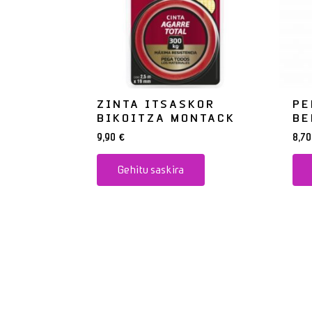
ZINTA ITSASKOR
PE
BIKOITZA MONTACK
BE
9,90
€
8,7
Gehitu saskira