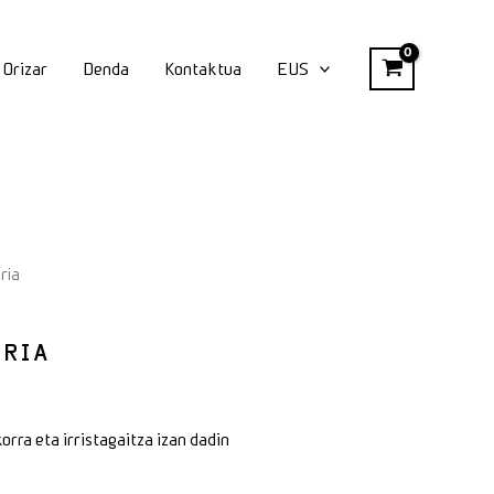
Orizar
Denda
Kontaktua
EUS
ria
ARIA
orra eta irristagaitza izan dadin