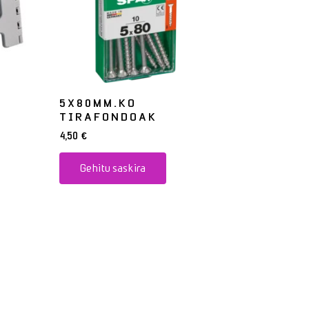
5X80MM.KO
TIRAFONDOAK
4,50
€
Gehitu saskira