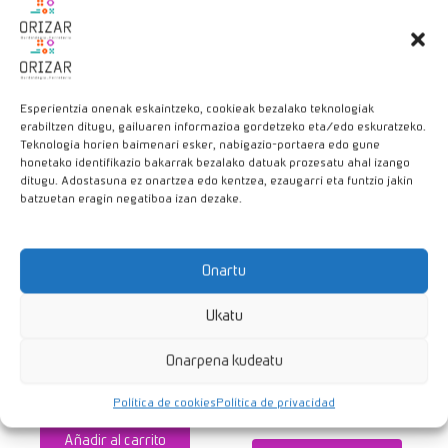
Productos relacionados
Esperientzia onenak eskaintzeko, cookieak bezalako teknologiak
erabiltzen ditugu, gailuaren informazioa gordetzeko eta/edo eskuratzeko.
Teknologia horien baimenari esker, nabigazio-portaera edo gune
honetako identifikazio bakarrak bezalako datuak prozesatu ahal izango
ditugu. Adostasuna ez onartzea edo kentzea, ezaugarri eta funtzio jakin
batzuetan eragin negatiboa izan dezake.
Onartu
Ukatu
CUBO DE
ALFOMBRILLA
RECICLAJE
DE DUCHA
Onarpena kudeatu
MODULAR
CUADRADA
GRIS
17,90
€
Política de cookies
Política de privacidad
13,30
€
Añadir al carrito