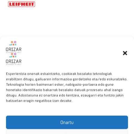
Descripción
Dispone de dos soportes para colgar ropas pequeñas sin
necesidad de usar pinzas.
Esperientzia onenak eskaintzeko, cookieak bezalako teknologiak
También tenemos de 150 metros y 120 metros de capacidad.
erabiltzen ditugu, gailuaren informazioa gordetzeko eta/edo eskuratzeko.
Teknologia horien baimenari esker, nabigazio-portaera edo gune
honetako identifikazio bakarrak bezalako datuak prozesatu ahal izango
ditugu. Adostasuna ez onartzea edo kentzea, ezaugarri eta funtzio jakin
batzuetan eragin negatiboa izan dezake.
Productos relacionados
Onartu